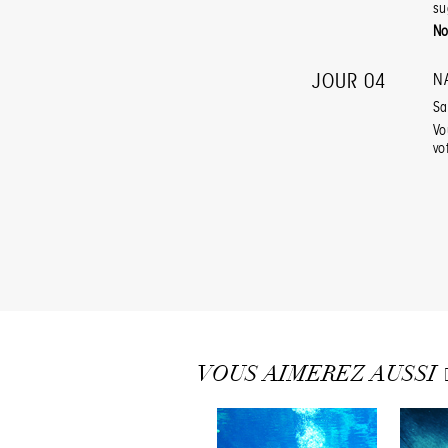
su
No
JOUR 04
N
Sa
Vo
vo
VOUS AIMEREZ AUSSI