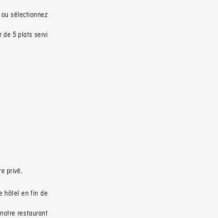
x ou sélectionnez
 de 5 plats servi
re privé
.
e hôtel en fin de
 notre restaurant