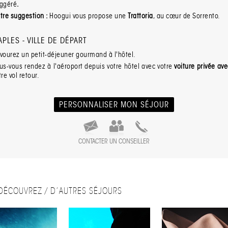
ggéré
.
tre suggestion
:
Hoogui vous propose une
Trattoria
, au cœur de Sorrento.
APLES - VILLE DE DÉPART
vourez un petit-déjeuner gourmand à l'hôtel.
us-vous rendez à l'aéroport depuis votre hôtel avec votre
voiture privée av
tre vol retour.
PERSONNALISER MON SÉJOUR
CONTACTER UN CONSEILLER
DÉCOUVREZ / D’AUTRES SÉJOURS