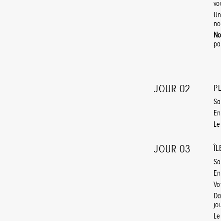
vo
Un
no
No
pa
JOUR 02
P
Sa
En
Le
JOUR 03
Î
Sa
En
Vo
Da
jo
Le