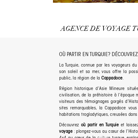
AGENCE DE VOYAGE T
OÙ PARTIR EN TURQUIE? DÉCOUVREZ
La Turquie, connue par les voyageurs du 
son soleil et sa mer, vous offre la pos
public, la région de la
Cappadoce
.
Région historique d’Asie Mineure situé
civilisation, de la préhistoire à l’époque
visiteurs des témoignages gorgés d’Histoi
sites remarquables, la Cappadoce vous
habitations troglodytiques, creusées dan
Découvrez
où partir en Turquie
et laisse
voyage
: plongez-vous au cœur de l’Histoi
4x4 au cœur de la
culture
turque, explor