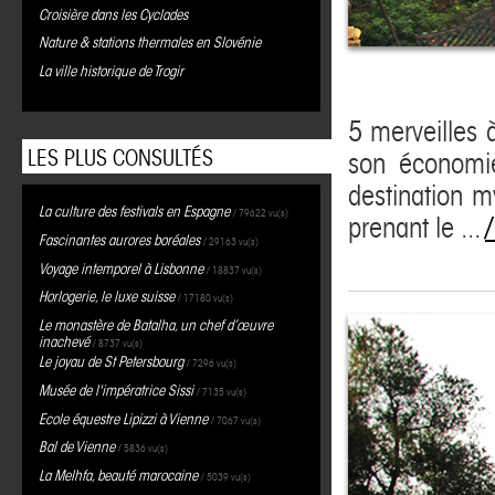
Croisière dans les Cyclades
Nature & stations thermales en Slovénie
La ville historique de Trogir
5 merveilles 
LES PLUS CONSULTÉS
son économie
destination m
La culture des festivals en Espagne
/ 79622 vu(s)
prenant le ...
/
Fascinantes aurores boréales
/ 29163 vu(s)
Voyage intemporel à Lisbonne
/ 18837 vu(s)
Horlogerie, le luxe suisse
/ 17180 vu(s)
Le monastère de Batalha, un chef d’œuvre
inachevé
/ 8737 vu(s)
Le joyau de St Petersbourg
/ 7296 vu(s)
Musée de l'impératrice Sissi
/ 7135 vu(s)
Ecole équestre Lipizzi à Vienne
/ 7067 vu(s)
Bal de Vienne
/ 5836 vu(s)
La Melhfa, beauté marocaine
/ 5039 vu(s)