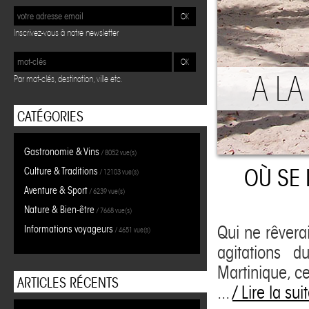
OK
Inscrivez-vous à notre newsletter
OK
A LA
Par mot-clés, destination, ville etc.
CATÉGORIES
Gastronomie & Vins
/ 8052 vue(s)
OÙ SE
Culture & Traditions
/ 12103 vue(s)
Aventure & Sport
/ 6239 vue(s)
Nature & Bien-être
/ 7668 vue(s)
Qui ne rêverai
Informations voyageurs
/ 4651 vue(s)
agitations 
Martinique, ce
ARTICLES RÉCENTS
...
/ Lire la sui