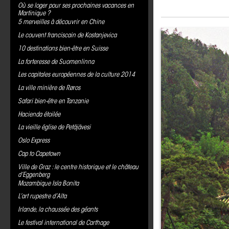
Où se loger pour ses prochaines vacances en
Martinique ?
5 merveilles à découvrir en Chine
Le couvent franciscain de Kostanjevica
10 destinations bien-être en Suisse
La forteresse de Suomenlinna
Les capitales européennes de la culture 2014
La ville minière de Røros
Safari bien-être en Tanzanie
Hacienda étoilée
La vieille église de Petäjävesi
Oslo Express
Cap to Capetown
Ville de Graz : le centre historique et le château
d’Eggenberg
Mozambique Isla Bonita
L’art rupestre d’Alta
Irlande, la chaussée des géants
Le festival international de Carthage