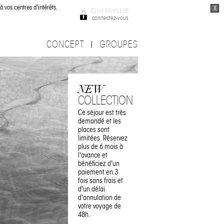
à vos centres d'intérêts.
X
CLUB PRIVILEGE
connectez-vous
CONCEPT
GROUPES
NEW
COLLECTION
Ce séjour est très
demandé et les
places sont
limitées. Réservez
plus de 6 mois à
l'avance et
bénéficiez d'un
paiement en 3
fois sans frais et
d'un délai
d'annulation de
votre voyage de
48h.