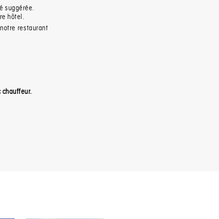
té suggérée.
re hôtel.
 notre restaurant
c chauffeur.