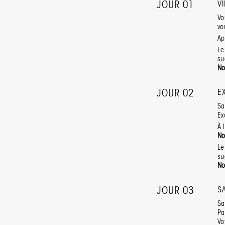
JOUR 01
V
Vo
vo
Ap
Le
su
No
JOUR 02
E
Sa
Ex
À 
No
Le
su
No
JOUR 03
S
Sa
Pa
Vo