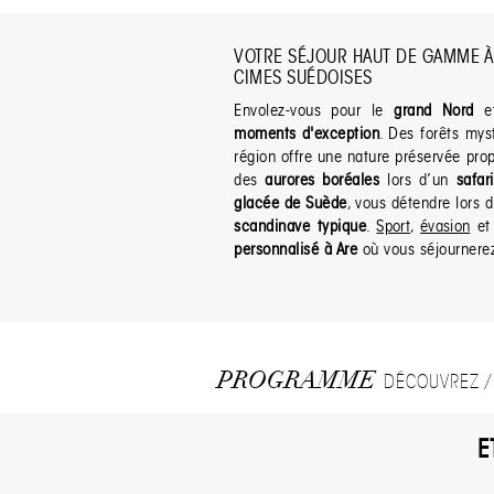
VOTRE SÉJOUR HAUT DE GAMME À 
CIMES SUÉDOISES
Envolez-vous pour le
grand Nord
e
moments d'exception
. Des forêts mys
région offre une nature préservée propi
des
aurores boréales
lors d’un
safar
glacée de Suède
, vous détendre lors
scandinave typique
.
Sport
,
évasion
et 
personnalisé à Are
où vous séjournere
PROGRAMME
DÉCOUVREZ / 
E