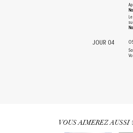
Ap
No
Le
su
No
JOUR 04
O
Sa
Vo
VOUS AIMEREZ AUSSI