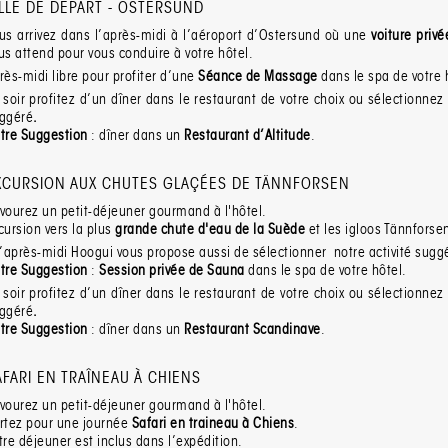
ILLE DE DEPART - OSTERSUND
us arrivez dans l’après-midi à l’aéroport d’Ostersund où une
voiture priv
us attend pour vous conduire à votre hôtel.
rès-midi libre pour profiter d’une
Séance
de
Massage
dans le spa de votre 
 soir profitez d’un dîner dans le restaurant de votre choix ou sélectionnez
ggéré
.
tre Suggestion
: dîner dans un
Restaurant
d’Altitude
.
XCURSION AUX CHUTES GLAÇÉES DE TÄNNFORSEN
vourez un petit-déjeuner gourmand à l'hôtel.
cursion
vers la plus
grande
chute d'eau
de la Suède
et
les
igloos
Tännforse
l’après-midi Hoogui vous propose aussi de sélectionner notre activité sugg
tre Suggestion
:
Session privée de Sauna
dans le spa de votre hôtel.
 soir profitez d’un dîner dans le restaurant de votre choix ou sélectionnez
ggéré
.
tre Suggestion
: dîner dans un
Restaurant
Scandinave
.
AFARI EN TRAÎNEAU À CHIENS
vourez un petit-déjeuner gourmand à l'hôtel.
rtez pour une journée
Safari en traineau à Chiens
.
tre déjeuner est inclus dans l’expédition.