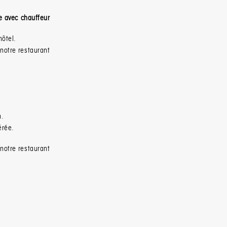
ée avec chauffeur
hôtel.
 notre restaurant
n
.
érée.
 notre restaurant