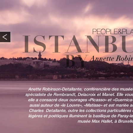
Anette Robinson-Detallante, conférencière des musée
spécialiste de Rembrandt, Delacroix et Manet. Elle voue
elle a consacré deux ouvrages «Picasso» et «Guernica» 
aussi auteur de «le Louvre», «Matisse» et est mariée 
Charles Detallante, outre les collections particulières 
légères et poétiques illuminent la basilique de Paray-l
musée Max Hallet, à Bruxelle