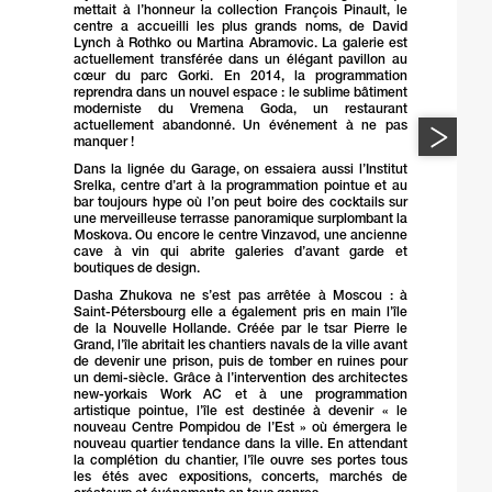
mettait à l’honneur la collection François Pinault, le
centre a accueilli les plus grands noms, de David
Lynch à Rothko ou Martina Abramovic. La galerie est
actuellement transférée dans un élégant pavillon au
cœur du parc Gorki. En 2014, la programmation
reprendra dans un nouvel espace : le sublime bâtiment
moderniste du Vremena Goda, un restaurant
actuellement abandonné. Un événement à ne pas
manquer !
Dans la lignée du Garage, on essaiera aussi l’Institut
Srelka, centre d’art à la programmation pointue et au
bar toujours hype où l’on peut boire des cocktails sur
une merveilleuse terrasse panoramique surplombant la
Moskova. Ou encore le centre Vinzavod, une ancienne
cave à vin qui abrite galeries d’avant garde et
boutiques de design.
Dasha Zhukova ne s’est pas arrêtée à Moscou : à
Saint-Pétersbourg elle a également pris en main l’île
de la Nouvelle Hollande. Créée par le tsar Pierre le
Grand, l’île abritait les chantiers navals de la ville avant
de devenir une prison, puis de tomber en ruines pour
un demi-siècle. Grâce à l’intervention des architectes
new-yorkais Work AC et à une programmation
artistique pointue, l’île est destinée à devenir « le
nouveau Centre Pompidou de l’Est » où émergera le
nouveau quartier tendance dans la ville. En attendant
la complétion du chantier, l’île ouvre ses portes tous
les étés avec expositions, concerts, marchés de