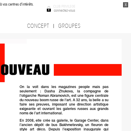
à vos centres d'intérêts.
X
CLUB PRIVILEGE
connectez-vous
CONCEPT
GROUPES
On la voit dans les magazines people mais pas
seulement : Dasha Zhukova, la compagne de
l'oligarche Roman Abramovich, est une figure centrale
du nouveau boom russe de l'art. A 32 ans, la belle a su
faire ses preuves, imposant une direction artistique
exigeante et ouvrant les galeries russes aux grands
noms de l’art international.
En 2008, elle crée sa galerie, le Garage Center, dans
l’ancien dépôt de bus Bakhmetevsky, un fleuron de
style art déco. Depuis l’exposition inaugurale qui