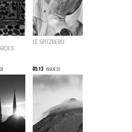
LE SPITZBERG
ARDES
05.13
02
ISSUE 01